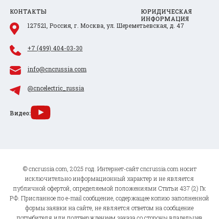
КОНТАКТЫ
ЮРИДИЧЕСКАЯ
ИНФОРМАЦИЯ
127521, Россия, г. Москва, ул. Шереметьевская, д. 47
+7 (499) 404-03-30
info@cncrussia.com
@cncelectric_russia
Видео:
© cncrussia.com, 2025 год. Интернет-сайт cncrussia.com носит
исключительно информационный характер и не является
публичной офертой, определяемой положениями Статьи 437 (2) Гк
РФ. Присланное по e-mail сообщение, содержащее копию заполненной
формы заявки на сайте, не является ответом на сообщение
потребителя или подтверждением заказа со стороны владельцев