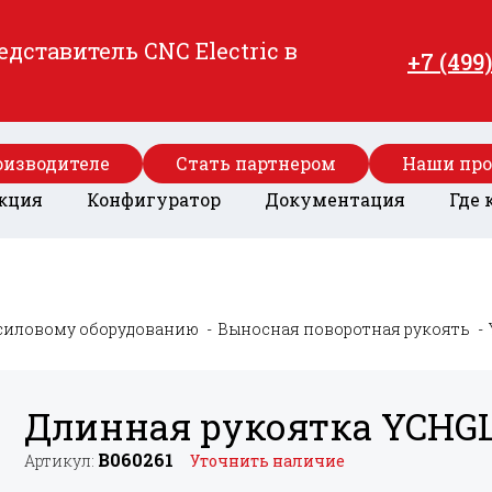
ставитель CNC Electric в
+7 (499
оизводителе
Стать партнером
Наши пр
кция
Конфигуратор
Документация
Где 
силовому оборудованию
Выносная поворотная рукоять
Длинная рукоятка YCHGL
B060261
Артикул:
Уточнить наличие