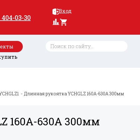
Вход
) 404-03-30
оекты
купить
YCHGLZ1
Длинная рукоятка YCHGLZ 160A-630A 300мм
Z 160A-630A 300мм