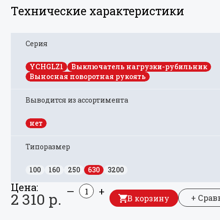
Технические характеристики
Серия
YCHGLZ1
Выключатель нагрузки-рубильник
Выносная поворотная рукоять
Выводится из ассортимента
нет
Типоразмер
100
160
250
630
3200
Цена:
—
+
2 310 р.
+ Срав
В корзину