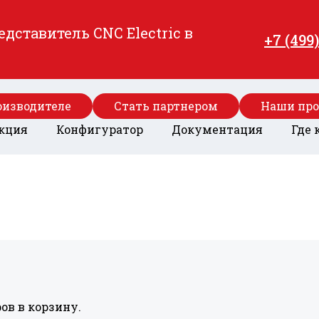
ставитель CNC Electric в
+7 (499
оизводителе
Стать партнером
Наши пр
кция
Конфигуратор
Документация
Где 
ов в корзину.