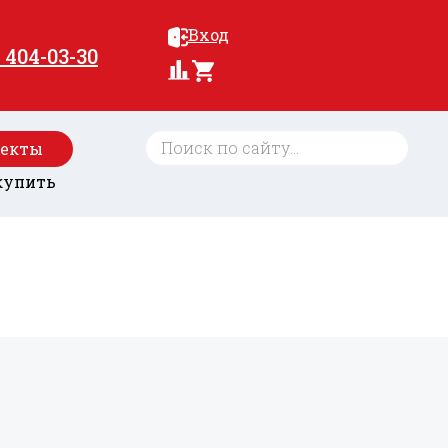
Вход
) 404-03-30
оекты
купить