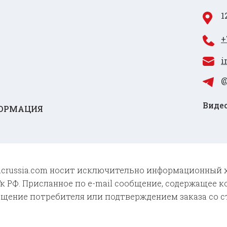
1
+
i
@
Видео
ОРМАЦИЯ
 cncrussia.com носит исключительно информационный 
к РФ. Присланное по e-mail сообщение, содержащее к
бщение потребителя или подтверждением заказа со с