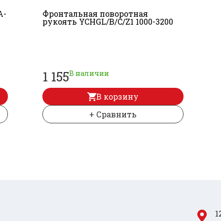
A-
Фронтальная поворотная
рукоять YCHGL/
B/
C/
Z1 1000-3200
1 155
В наличии
В корзину
+ Сравнить
1