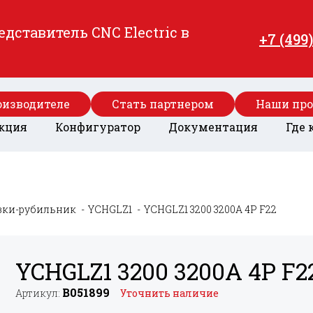
ставитель CNC Electric в
+7 (499
оизводителе
Стать партнером
Наши пр
кция
Конфигуратор
Документация
Где 
зки-рубильник
YCHGLZ1
YCHGLZ1 3200 3200A 4P F22
YCHGLZ1 3200 3200A 4P F2
B051899
Артикул:
Уточнить наличие