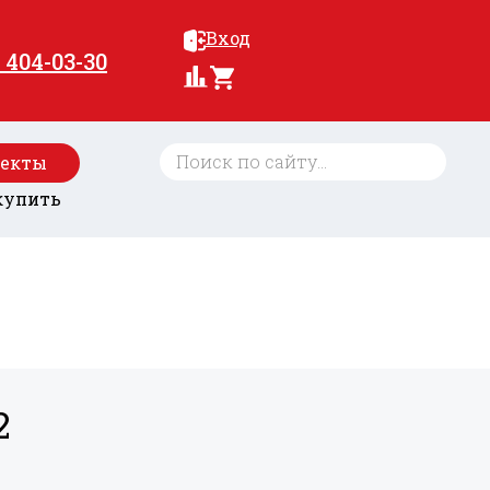
Вход
) 404-03-30
оекты
купить
2