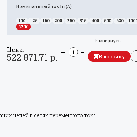
Номинальный ток In (А)
100
125
160
200
250
315
400
500
630
100
3200
Развернуть
Цена:
—
+
522 871.71 р.
В корзину
ции цепей в сетях переменного тока.