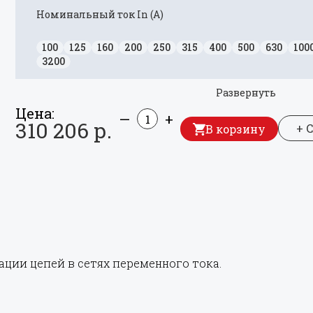
Номинальный ток In (А)
100
125
160
200
250
315
400
500
630
100
3200
Развернуть
Цена:
—
+
310 206 р.
+ 
В корзину
ции цепей в сетях переменного тока.