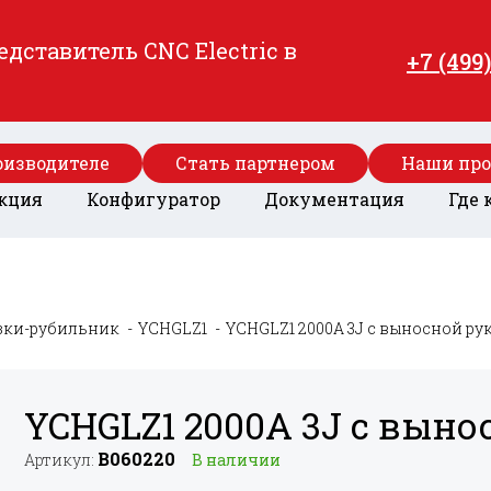
ставитель CNC Electric в
+7 (499
оизводителе
Стать партнером
Наши пр
кция
Конфигуратор
Документация
Где 
зки-рубильник
YCHGLZ1
YCHGLZ1 2000A 3J с выносной ру
YCHGLZ1 2000A 3J с выно
B060220
Артикул:
В наличии