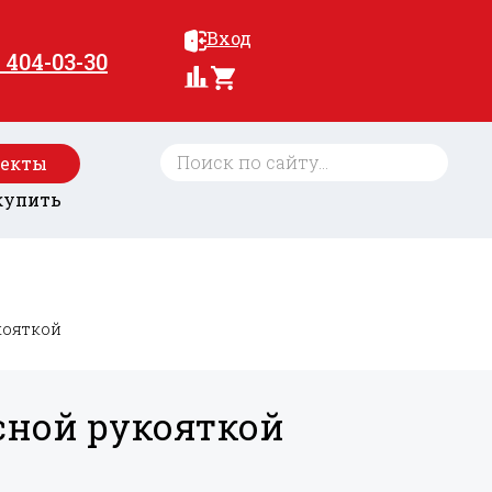
Вход
) 404-03-30
оекты
купить
кояткой
сной рукояткой