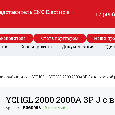
ставитель CNC Electric в
+7 (499
оизводителе
Стать партнером
Наши пр
кция
Конфигуратор
Документация
Где 
зки-рубильник
YCHGL
YCHGL 2000 2000А 3P J с выносной
YCHGL 2000 2000А 3P J с
B060058
Артикул:
В наличии