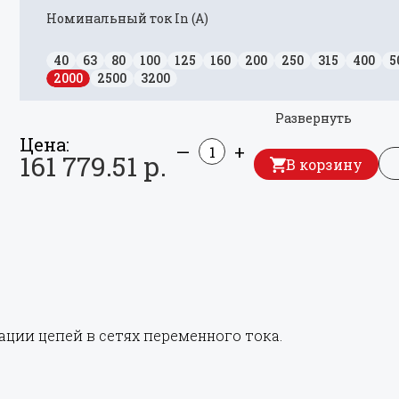
Номинальный ток In (А)
40
63
80
100
125
160
200
250
315
400
5
2000
2500
3200
Развернуть
Цена:
—
+
161 779.51 р.
В корзину
ции цепей в сетях переменного тока.