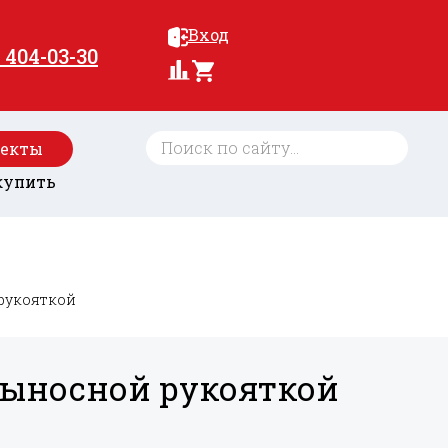
Вход
) 404-03-30
оекты
купить
 рукояткой
 выносной рукояткой