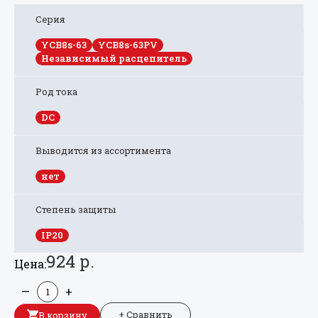
Серия
YCB8s-63
YCB8s-63PV
Независимый расцепитель
Род тока
DC
Выводится из ассортимента
нет
Степень защиты
IP20
924 р.
Цена:
—
+
+ Сравнить
В корзину