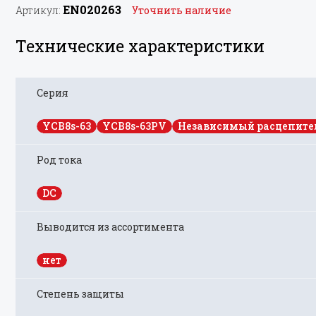
EN020263
Артикул:
Уточнить наличие
Технические характеристики
Серия
YCB8s-63
YCB8s-63PV
Независимый расцепите
Род тока
DC
Выводится из ассортимента
нет
Степень защиты