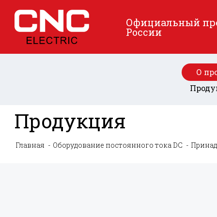
Официальный пред
России
О пр
Проду
Продукция
Главная
Оборудование постоянного тока DC
Принад