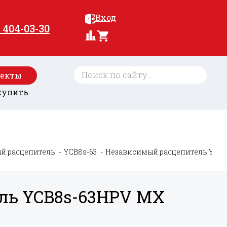
Вход
) 404-03-30
оекты
купить
й расцепитель
YCB8s-63
Независимый расцепитель YCB8
ль YCB8s-63HPV MX