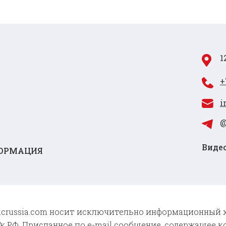
1
+
i
@
Видео
ОРМАЦИЯ
 cncrussia.com носит исключительно информационный 
к РФ. Присланное по e-mail сообщение, содержащее к