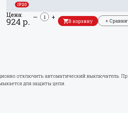
IP20
Цена:
—
+
924 р.
+ Сравни
В корзину
ионно отключить автоматический выключатель. При 
мыкается для защиты цепи.