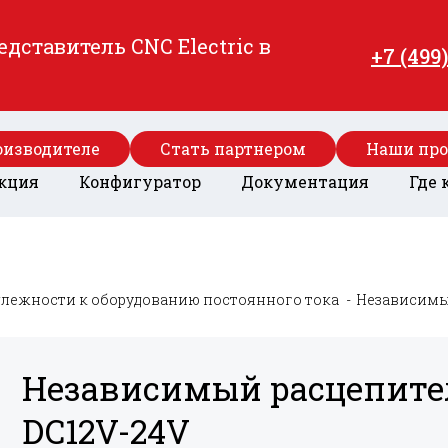
ставитель CNC Electric в
+7 (499
оизводителе
Стать партнером
Наши пр
кция
Конфигуратор
Документация
Где 
лежности к оборудованию постоянного тока
Независимы
Независимый расцепите
DC12V-24V